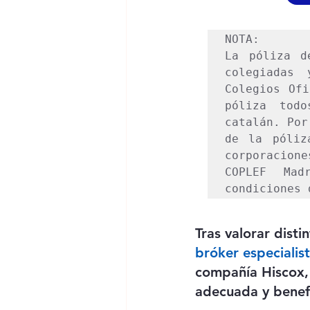
NOTA: 

La póliza d
colegiadas 
Colegios Ofi
póliza tod
catalán. Por
de la póliz
corporacion
COPLEF Mad
condiciones 
Tras valorar dist
bróker especialis
compañía Hiscox, 
adecuada y benefi