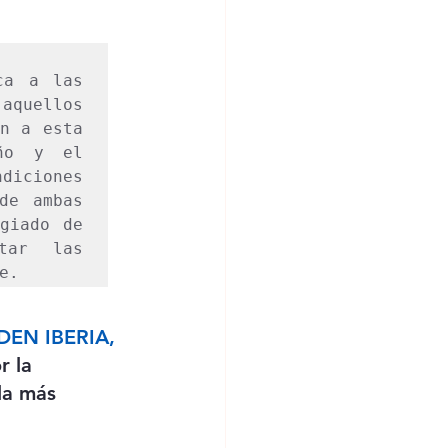
a a las 
quellos 
n a esta 
ño y el 
diciones 
e ambas 
iado de 
tar las 
e. 
EN IBERIA, 
r la 
la más 