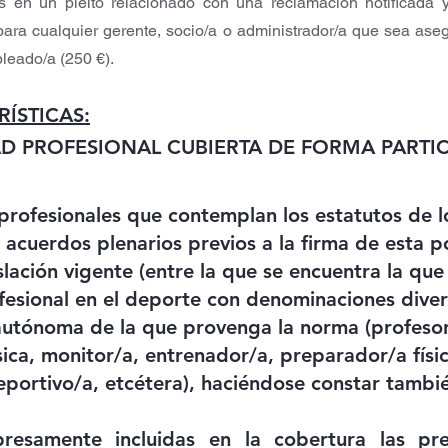
os en un pleito relacionado con una reclamación notificada y 
 para cualquier gerente, socio/a o administrador/a que sea aseg
leado/a (250 €).
ÍSTICAS:
AD PROFESIONAL CUBIERTA DE FORMA PARTICU
profesionales que contemplan los estatutos de l
s acuerdos plenarios previos a la firma de esta pó
slación vigente (entre la que se encuentra la que 
ofesional en el deporte con denominaciones diver
utónoma de la que provenga la norma (profesor
sica, monitor/a, entrenador/a, preparador/a físic
eportivo/a, etcétera), haciéndose constar tambié
esamente incluidas en la cobertura las pre