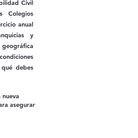
lidad Civil 
 Colegios 
cicio anual 
quicias y 
geográfica 
condiciones 
 qué debes 
 nueva 
ara asegurar 