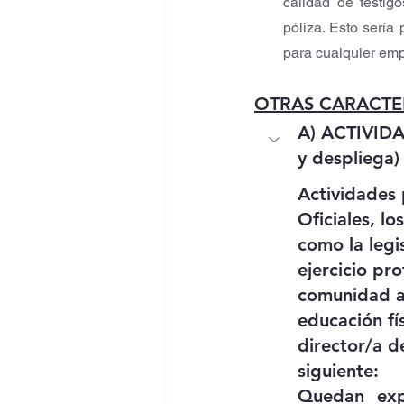
calidad de testig
póliza. Esto sería
para cualquier emp
OTRAS CARACTER
A) ACTIVID
y despliega)
Actividades 
Oficiales, lo
como la legi
ejercicio pr
comunidad a
educación fí
director/a d
siguiente:
Quedan expr