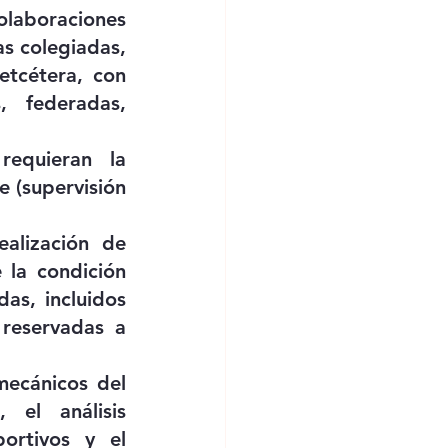
aboraciones 
s colegiadas, 
etcétera, con 
 federadas, 
equieran la 
e (supervisión 
alización de 
la condición 
as, incluidos 
reservadas a 
ecánicos del 
 el análisis 
rtivos y el 