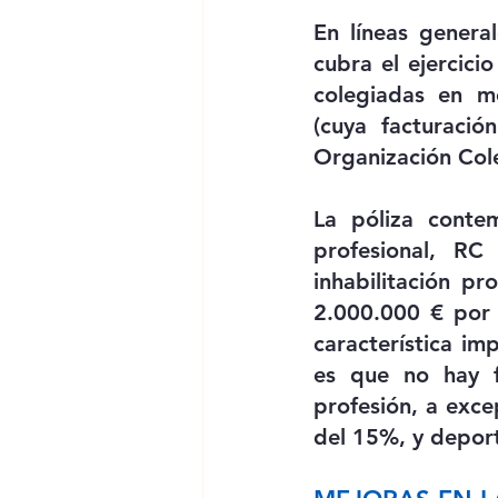
En líneas genera
cubra el ejercici
colegiadas en mo
(cuya facturació
Organización Cole
La póliza contem
profesional, RC
inhabilitación pro
2.000.000 € por 
característica im
es que no hay fr
profesión, a exce
del 15%, y deport