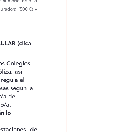
cubierta bajo la 
urado/a (500 €) y 
LAR (clica 
os Colegios 
liza, así 
regula el 
sas según la 
/a de 
o/a, 
n lo 
staciones de 