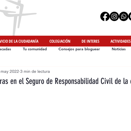
VICIO DE LA CIUDADANÍA
COLEGIACIÓN
DE INTERES
ACTIVIDADES
acadas
Tu comunidad
Consejos para bloguear
Noticias
 may 2022
3 min de lectura
Iniciativas de Nuestros Colegiados
#YoMeMuevoEnCasa
as en el Seguro de Responsabilidad Civil de la 