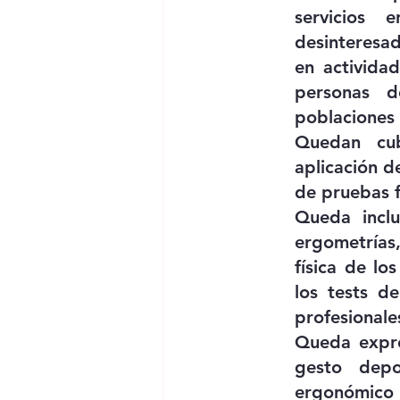
servicios 
desinteresad
en actividad
personas d
poblaciones 
Quedan cub
aplicación de
de pruebas f
Queda inclu
ergometrías,
física de lo
los tests de
profesionales
Queda expre
gesto depor
ergonómico