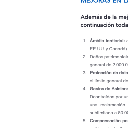
MEJORAS EN L
Además de la mejo
continuación toda
Ámbito territorial:
 
EE.UU. y Canadá).
Daños patrimoniales
general de 2.000.0
Protección de dato
el límite general d
Gastos de Asistenc
Dcontraídos por u
una reclamación 
sublimitada a 80.00
Compensación por 