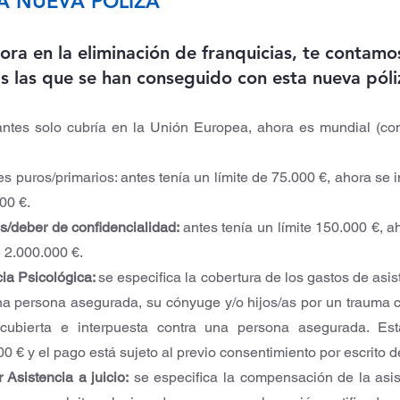
A NUEVA PÓLIZA
ra en la eliminación de franquicias, te contamo
s las que se han conseguido con esta nueva póli
antes solo cubría en la Unión Europea, ahora es mundial (con
 puros/primarios: antes tenía un límite de 75.000 €, ahora se in
00 €.
s/deber de confidencialidad: 
antes tenía un límite 150.000 €, a
e 2.000.000 €.
ia Psicológica: 
se especifica la cobertura de los gastos de asis
na persona asegurada, su cónyuge y/o hijos/as por un trauma c
cubierta e interpuesta contra una persona asegurada. Esta
0 € y el pago está sujeto al previo consentimiento por escrito 
Asistencia a juicio:
 se especifica la compensación de la asist