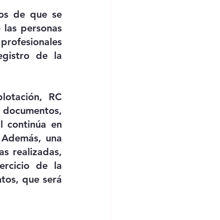
os de que se 
 las personas 
rofesionales 
gistro de la 
lotación, RC 
documentos, 
l continúa en 
 Además, una 
s realizadas, 
rcicio de la 
os, que será 