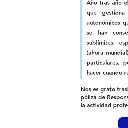
Año tras año e
que gestiona 
autonómicos que
se han conseg
sublímites, es
(ahora mundial
particulares, 
hacer cuando r
Nos es grato tra
póliza de Respons
la actividad profe