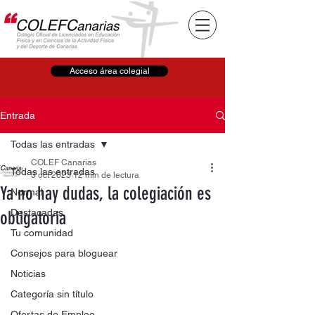
Acceso área colegial
Entrada
Todas las entradas
COLEF Canarias
Todas las entradas
3 oct 2023
12 min de lectura
Ya no hay dudas, la colegiación es
Normal
Destacadas
obligatoria
Tu comunidad
Consejos para bloguear
Noticias
Categoría sin título
Ofertas de Empleo