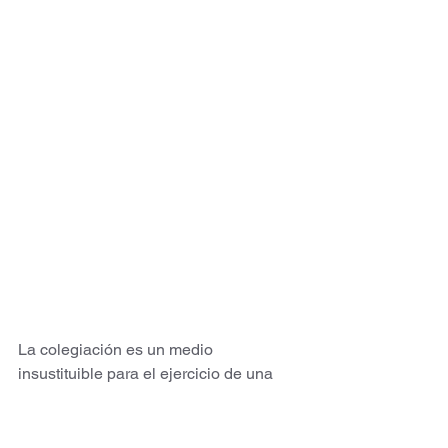
La colegiación es un medio 
insustituible para el ejercicio de una 
profesión. Es decir, que la función que 
realizan los colegios profesionales no 
puede ser sustituida ni por la 