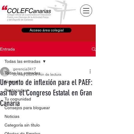
Acceso área colegial
Entrada
Todas las entradas
gerencia3417
Todas las entradas
20 may 2025
8 min de lectura
Un punto de inflexión para el PAEF:
Normal
Destacadas
así fue el Congreso Estatal en Gran
Tu comunidad
Canaria
Consejos para bloguear
Noticias
Categoría sin título
Ofertas de Empleo