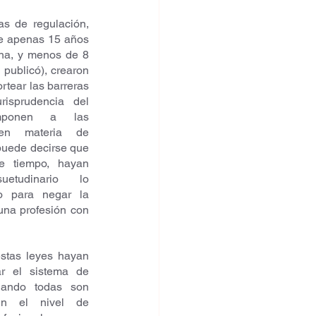
s de regulación, 
e apenas 15 años 
na, y menos de 8 
ublicó), crearon 
tear las barreras 
isprudencia del 
imponen a las 
n materia de 
puede decirse que 
e tiempo, hayan 
tudinario lo 
o para negar la 
una profesión con 
tas leyes hayan 
r el sistema de 
uando todas son 
ún el nivel de 