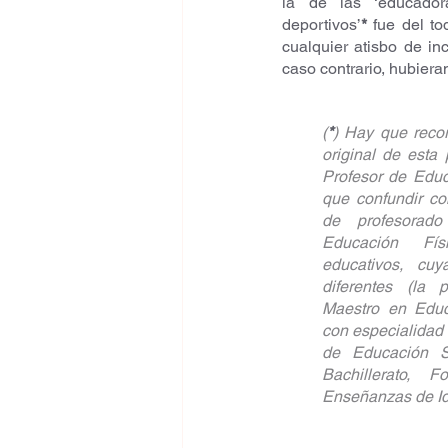
la de las ‘educador
deportivos’
*
 fue del to
cualquier atisbo de inc
caso contrario, hubiera
(
*
) Hay que recor
original de esta 
Profesor de Educ
que confundir con
de profesorado
Educación Fís
educativos, cuy
diferentes (la 
Maestro en Educa
con especialidad 
de Educación Se
Bachillerato, F
Enseñanzas de Id