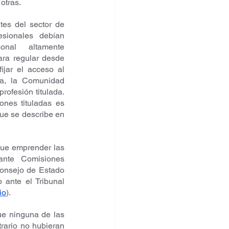
otras. 
es del sector de 
esionales debían 
nal altamente 
ara regular desde 
jar el acceso al 
ma, la Comunidad 
ofesión titulada. 
ones tituladas es 
ue se describe en 
ue emprender las 
ante Comisiones 
onsejo de Estado 
ante el Tribunal 
io
). 
e ninguna de las 
rario no hubieran 