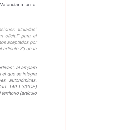
sido constitucionales. Así lo resumió el Consell Jurídic Consultiu de la Comunitat Valenciana en el 
ones tituladas” 
oficial” para el 
nos aceptados por 
artículo 33 de la 
rtivas”, al amparo 
 el que se integra 
yes autonómicas. 
rt. 149.1.30ªCE) 
rritorio (artículo 