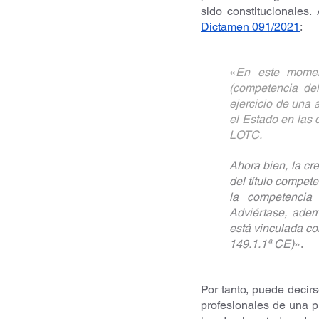
Dictamen 091/2021
:
«
En este moment
(competencia del
ejercicio de una 
el Estado en las d
LOTC. 
Ahora bien, la cre
del título compete
la competencia s
Adviértase, adem
está vinculada con
149.1.1ª CE)
».
Por tanto, puede decirs
profesionales de una p