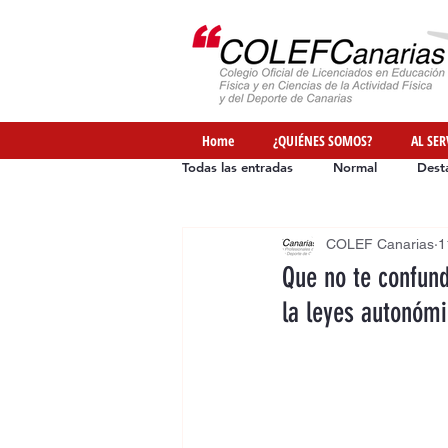
Home
¿QUIÉNES SOMOS?
AL SER
Todas las entradas
Normal
Dest
COLEF Canarias
1
Ofertas de Empleo
Formación
Que no te confund
la leyes autonóm