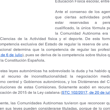
Educación Física escolar, entre 
Ante el consenso de los agent
que ciertas actividades prof
estar reservadas a perso
cualificado, la única fórmula p
la Comunidad Autónoma era fi
en Ciencias de la Actividad física y el deporte. De esta for
mpetencia exclusiva del Estado de regular la reserva de una pr
tucional determina que la competencia de regular las profesi
de 6 de julio
), pues se deriva de la competencia sobre títulos q
e la Constitución Española.
estas leyes autonómicas ha sobrevolado la duda y ha habido q
s al recurso de inconstitucionalidad: la negociación medi
erno central y Gobiernos autonómicos, y los Dictámenes del C
oluciones de estas Comisiones. Solamente acabó en recurso 
icación de 2015 de la Ley catalana (
STC 102/2017, de 20 de jul
vamente, las Comunidades Autónomas tuvieron que reconocer qu
en sus leyes pueden considerarse tituladas, porque de lo cont