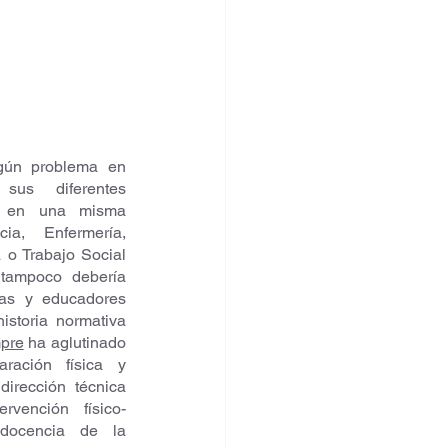
gún problema en 
us diferentes 
n en una misma 
ia, Enfermería, 
 o Trabajo Social 
tampoco debería 
as y educadores 
istoria normativa 
pre
 ha aglutinado 
ración física y 
dirección técnica 
ervención físico-
 docencia de la 