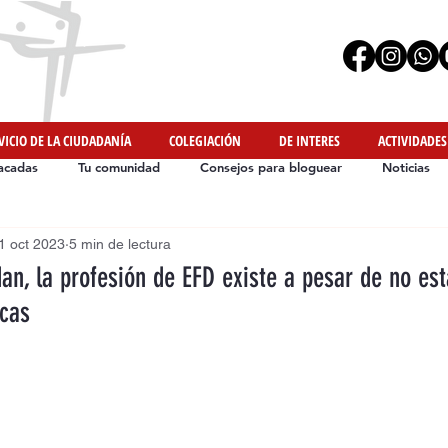
VICIO DE LA CIUDADANÍA
COLEGIACIÓN
DE INTERES
ACTIVIDADES
acadas
Tu comunidad
Consejos para bloguear
Noticias
1 oct 2023
5 min de lectura
Iniciativas de Nuestros Colegiados
#YoMeMuevoEnCasa
an, la profesión de EFD existe a pesar de no est
icas