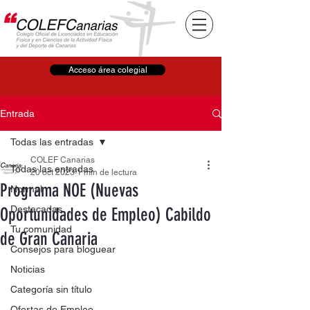
Acceso área colegial
Entrada
Todas las entradas
COLEF Canarias
Todas las entradas
20 oct 2023
1 min de lectura
Programa NOE (Nuevas
Normal
Destacadas
Oportunidades de Empleo) Cabildo
Tu comunidad
de Gran Canaria
Consejos para bloguear
Noticias
Categoría sin título
Ofertas de Empleo