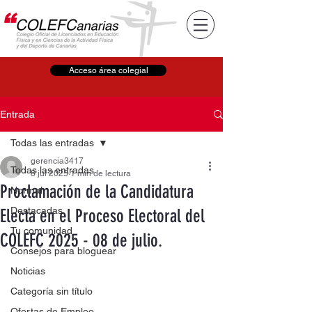
Acceso área colegial
Entrada
Todas las entradas
gerencia3417
Todas las entradas
8 jul 2025
1 min de lectura
Proclamación de la Candidatura
Normal
Destacadas
Electa en el Proceso Electoral del
Tu comunidad
COLEFC 2025 - 08 de julio.
Consejos para bloguear
Noticias
Categoría sin título
Ofertas de Empleo