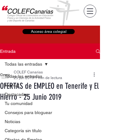
Acceso área colegial
Entrada
Todas las entradas
COLEF Canarias
Todas las entradas
25 jun 2019
1 min de lectura
OFERTAS de EMPLEO en Tenerife y El
Normal
Destacadas
Hierro - 25 Junio 2019
Tu comunidad
Consejos para bloguear
Noticias
Categoría sin título
Ofertas de Empleo