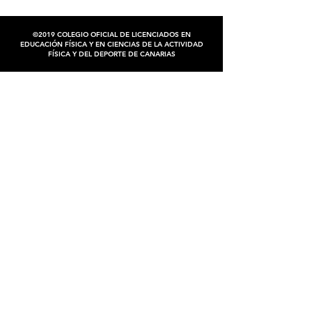
Febrero de 2024.
©2019 COLEGIO OFICIAL DE LICENCIADOS EN
EDUCACIÓN FÍSICA Y EN CIENCIAS DE LA ACTIVIDAD
FÍSICA Y DEL DEPORTE DE CANARIAS
MAPA WEB
QUIÉNES SOMOS
VENTANILLA ÚNICA
AL SERVICIO DE LA CIUDADANÍA
ALTA COLEGIAL
BLOG COLEF CANARIAS
CONTACTA CON NOSOTROS