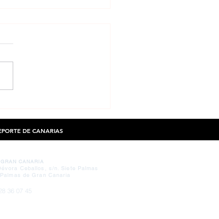
 de EMPLEO en Gran Canaria-
les, 07 Agosto 2019
DEPORTE DE CANARIAS
 GRAN CANARIA
évora Ceballos, s/n. Siete Palmas
 Palmas de Gran Canaria
28 36 07 45
26 64 78 49
olefcanarias.com