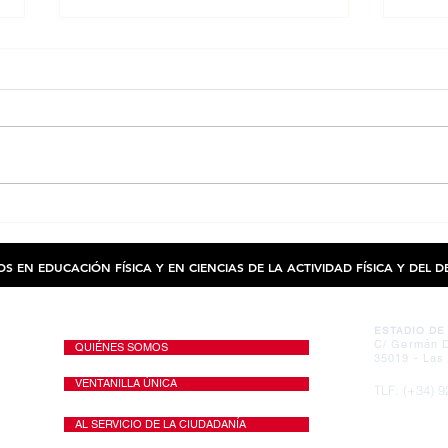
OFERTA de EMPLEO en Gran Canaria- 29
OFERTA
Agosto 2019
Miérco
OS EN EDUCACIÓN FÍSICA Y EN CIENCIAS DE LA ACTIVIDAD FÍSICA Y DEL 
SEDE
MAPA WEB
ESTADIO DE
C/ Germán D
QUIÉNES SOMOS
35019 - Las
VENTANILLA ÚNICA
TLF: (+34) 9
Móv: (+34) 6
Mail:
info@c
AL SERVICIO DE LA CIUDADANÍA