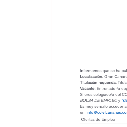
Informamos que se ha pub
Localización:
 Gran Canari
Titulación requerida:
 Titu
Vacante:
 Entrenador/a dep
Si eres colegiado/a del 
BOLSA DE EMPLEO
 y 
"Of
Es muy sencillo acceder a 
en  
info@colefcanarias.c
Ofertas de Empleo