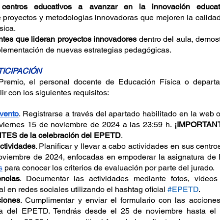
 centros educativos a avanzar en la innovación educat
 proyectos y metodologías innovadoras que mejoren la calidad
sica.
tes que lideran proyectos innovadores
 dentro del aula, demost
mplementación de nuevas estrategias pedagógicas.
TICIPACIÓN
 Premio, el personal docente de Educación Física o departa
r con los siguientes requisitos:
Evento
. Registrarse a través del apartado habilitado en la web o
iernes 15 de noviembre de 2024 a las 23:59 h. 
¡IMPORTANTE
NTES de la celebración del EPETD
.
ctividades
. Planificar y llevar a cabo actividades en sus centro
s
 para conocer los criterios de evaluación por parte del jurado.
encias
. Documentar las actividades mediante fotos, videos 
al en redes sociales utilizando el hashtag oficial 
#EPETD
.
ciones
. Cumplimentar y enviar el formulario con las acciones
a del EPETD. Tendrás desde el 25 de noviembre hasta el 