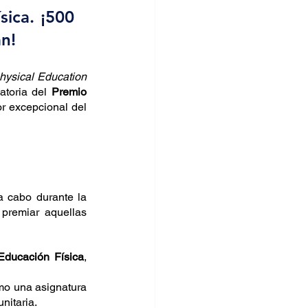
ica. ¡500 
n!
ysical Education 
toria del 
Premio 
or excepcional del 
 cabo durante la 
, por eso este concurso tiene como objetivo premiar aquellas 
Educación Física
, 
mo una asignatura 
nitaria.