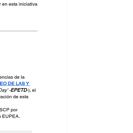
n esta iniciativa 
ncias de la 
EO DE LAS Y 
ay’ -
EPETD
-
), el 
ación de esta 
SSCP por 
con EUPEA.