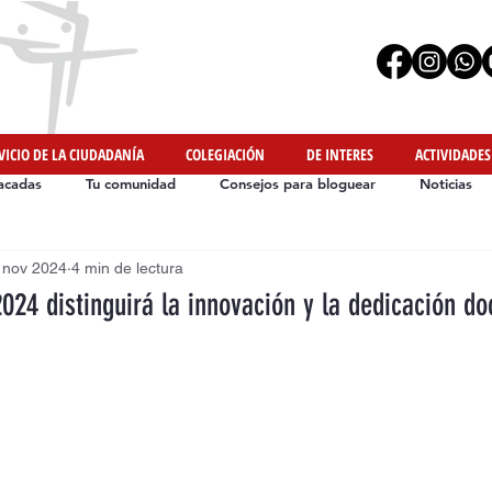
VICIO DE LA CIUDADANÍA
COLEGIACIÓN
DE INTERES
ACTIVIDADES
acadas
Tu comunidad
Consejos para bloguear
Noticias
 nov 2024
4 min de lectura
Iniciativas de Nuestros Colegiados
#YoMeMuevoEnCasa
024 distinguirá la innovación y la dedicación do