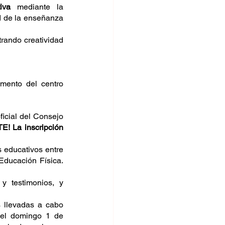
iva
 mediante la 
 de la enseñanza 
rando creatividad 
mento del centro 
ficial del Consejo 
! La inscripción 
s educativos entre 
el 18 y el 22 de noviembre de 2024, enfocadas en empoderar la asignatura de Educación Física. 
y testimonios, y 
 llevadas a cabo 
el domingo 1 de 