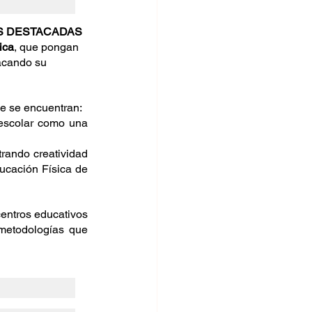
S DESTACADAS 
ica
, que pongan 
acando su 
ue se encuentran:
escolar como una 
rando creatividad 
cación Física de 
entros educativos 
metodologías que 