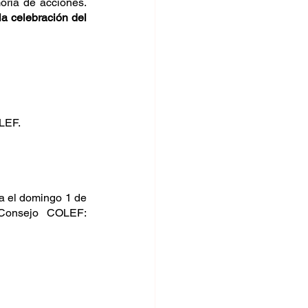
diciembre de 2024 a las 23:59 h para remitir el formulario, adjuntando una memoria de acciones. 
 celebración del 
OLEF.
a el domingo 1 de 
diciembre de 2024 a las 23:59 h, a través del sitio web oficial del Consejo COLEF: 