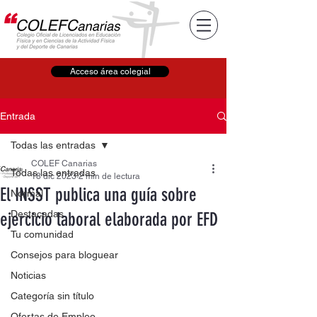
Acceso área colegial
Entrada
Todas las entradas
COLEF Canarias
Todas las entradas
18 dic 2023
2 min de lectura
El INSST publica una guía sobre
Normal
Destacadas
ejercicio laboral elaborada por EFD
Tu comunidad
Consejos para bloguear
Noticias
Categoría sin título
Ofertas de Empleo