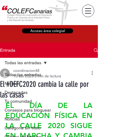
Acceso área colegial
Entrada
Todas las entradas
coordinacion48
Todas las entradas
13 abr 2020
3 min de lectura
El #DEFC2020 cambia la calle por
Normal
Destacadas
las casas
Tu comunidad
EL DÍA DE LA 
Consejos para bloguear
EDUCACIÓN FÍSICA EN 
Noticias
LA CALLE 2020 SIGUE 
Categoría sin título
EN MARCHA Y CAMBIA 
Ofertas de Empleo