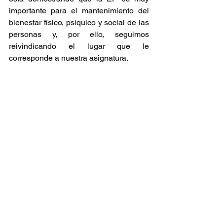
importante para el mantenimiento del 
bienestar físico, psíquico y social de las 
personas y, por ello, seguimos 
reivindicando el lugar que le 
corresponde a nuestra asignatura.
RECURSOS GRÁFICOS:
Carpeta con la creatividad en 4 
lenguas + logotipo
Enlace a logotipo
Enlace creatividad en castellano