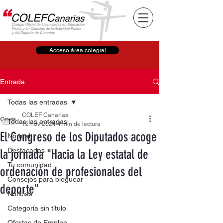
Acceso área colegial
Entrada
Todas las entradas
COLEF Canarias
Todas las entradas
12 nov 2024
4 min de lectura
El Congreso de los Diputados acoge
Normal
Destacadas
la jornada "Hacia la Ley estatal de
Tu comunidad
ordenación de profesionales del
Consejos para bloguear
deporte"
Noticias
Categoría sin título
Ofertas de Empleo