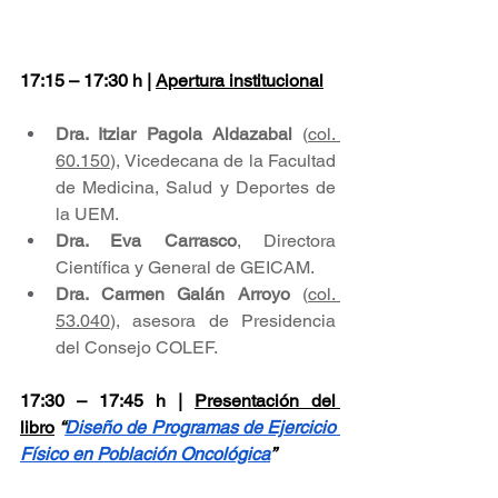
17:15 – 17:30 h | 
Apertura institucional
Dra. Itziar Pagola Aldazabal
 (
col. 
60.150
), Vicedecana de la Facultad 
de Medicina, Salud y Deportes de 
la UEM.
Dra. Eva Carrasco
, Directora 
Científica y General de GEICAM.
Dra. Carmen Galán Arroyo
 (
col. 
53.040
), asesora de Presidencia 
del Consejo COLEF.
17:30 – 17:45 h | 
Presentación del 
libro
“
Diseño de Programas de Ejercicio 
Físico en Población Oncológica
”