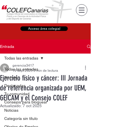
Acceso área colegial
Entrada
Todas las entradas
gerencia3417
Todas las entradas
19 sept 2025
3 min de lectura
Ejercicio físico y cáncer: III Jornada
Normal
Destacadas
de referencia organizada por UEM,
Tu comunidad
GEICAM y el Consejo COLEF
Consejos para bloguear
Actualizado:
7 oct 2025
Noticias
Categoría sin título
Ofertas de Empleo