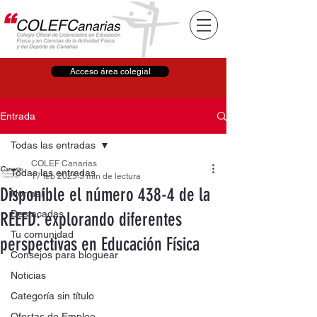
Acceso área colegial
Entrada
Todas las entradas
COLEF Canarias
Todas las entradas
17 feb 2025
3 min de lectura
Disponible el número 438-4 de la
Normal
Destacadas
REEFD: explorando diferentes
Tu comunidad
perspectivas en Educación Física
Consejos para bloguear
Noticias
Categoría sin título
Ofertas de Empleo