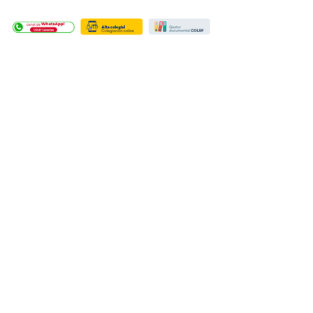
Cuantas más personas estemos 
colegiadas, más se escucharán 
nuestras voces.
Es tu responsabilidad, es tu 
compromiso con la profesión y la 
sociedad.
Si todavía no te has colegiado, puedes 
hacerlo de forma fácil y sencilla a 
través de la
Plataforma COLEF.