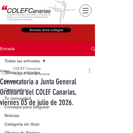
Acceso área colegial
Entrada
Todas las entradas
COLEF Canarias
Todas las entradas
18 jun
1 min de lectura
Convocatoria a Junta General
Normal
Destacadas
Ordinaria del COLEF Canarias,
Tu comunidad
viernes 03 de julio de 2026.
Consejos para bloguear
Noticias
Categoría sin título
Ofertas de Empleo