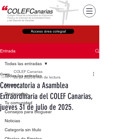
Acceso área colegial
Entrada
Todas las entradas
COLEF Canarias
Todas las entradas
28 jul 2025
2 min de lectura
Convocatoria a Asamblea
Normal
Destacadas
Extraordinaria del COLEF Canarias,
Tu comunidad
jueves 31 de julio de 2025.
Consejos para bloguear
Noticias
Categoría sin título
Ofertas de Empleo