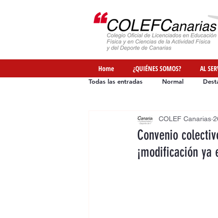
Home
¿QUIÉNES SOMOS?
AL SER
Todas las entradas
Normal
Dest
COLEF Canarias
2
Ofertas de Empleo
Formación
Convenio colectiv
¡modificación ya 