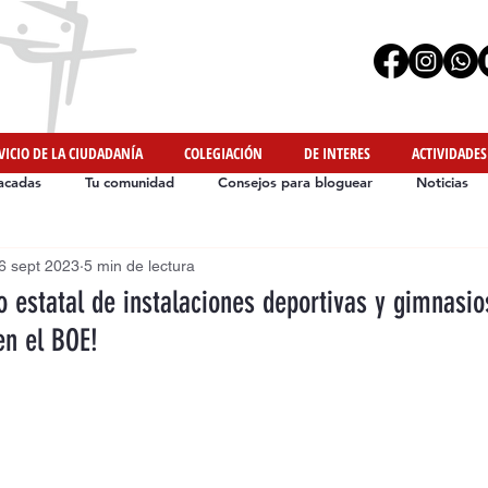
VICIO DE LA CIUDADANÍA
COLEGIACIÓN
DE INTERES
ACTIVIDADES
acadas
Tu comunidad
Consejos para bloguear
Noticias
6 sept 2023
5 min de lectura
Iniciativas de Nuestros Colegiados
#YoMeMuevoEnCasa
o estatal de instalaciones deportivas y gimnasio
en el BOE!