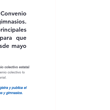
Convenio 
imnasios. 
ncipales 
para que 
esde mayo 
o colectivo estatal 
nio colectivo lo 
rial.
stra y publica el 
as y gimnasios.