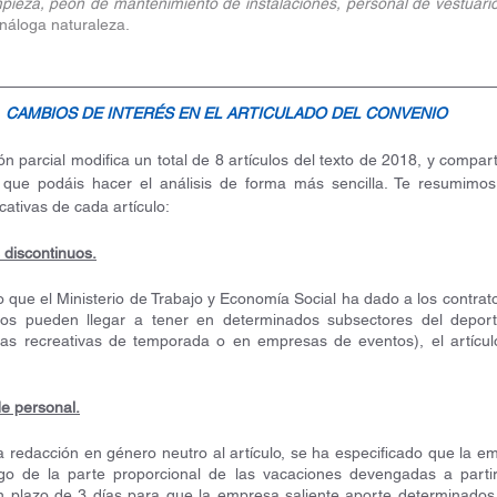
mpieza, peón de mantenimiento de instalaciones, personal de vestuari
análoga naturaleza.
CAMBIOS DE INTERÉS EN EL ARTICULADO DEL CONVENIO
ón parcial modifica un total de 8 artículos del texto de 2018, y compa
 que podáis hacer el análisis de forma más sencilla. Te resumimos 
cativas de cada artículo:
s discontinuos.
que el Ministerio de Trabajo y Economía Social ha dado a los contratos 
tos pueden llegar a tener en determinados subsectores del deport
tivas recreativas de temporada o en empresas de eventos), el artícul
de personal.
edacción en género neutro al artículo, se ha especificado que la em
o de la parte proporcional de las vacaciones devengadas a partir
n plazo de 3 días para que la empresa saliente aporte determinados 