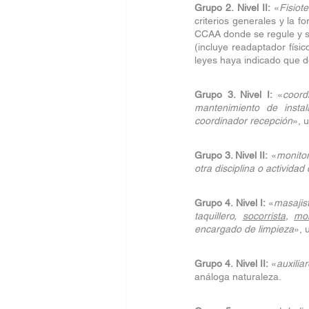
Grupo 2. Nivel II:
 «
Fisiot
criterios generales y la 
CCAA donde se regule y se
(incluye readaptador físi
leyes haya indicado que 
Grupo 3. Nivel I:
 «
coord
mantenimiento de instala
coordinador recepción
», 
Grupo 3. Nivel II:
 «
monitor
otra disciplina o actividad 
Grupo 4. Nivel I:
 «
masajist
taquillero, 
socorrista
, 
mon
encargado de limpieza
», 
Grupo 4. Nivel II:
 «
auxilia
análoga naturaleza.