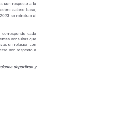
 con respecto a la 
 sobre salario base, 
horas extras y pluses. En cualquier caso, debe subrayarse que la vigencia de la tabla salarial de 2023 se retrotrae al 
l corresponde cada 
entes consultas que 
ivas en relación con 
erse con respecto a 
aciones deportivas y 