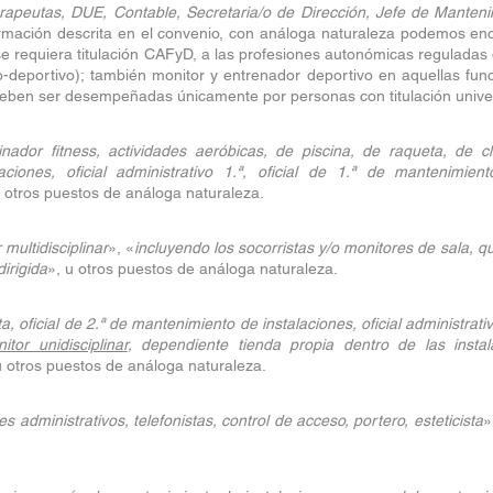
erapeutas, DUE, Contable, Secretaria/o de Dirección, Jefe de Manteni
formación descrita en el convenio, con análoga naturaleza podemos enc
 requiera titulación CAFyD, a las profesiones autonómicas reguladas d
co-deportivo); también monitor y entrenador deportivo en aquellas func
deben ser desempeñadas únicamente por personas con titulación unive
inador fitness, actividades aeróbicas, de piscina, de raqueta, de cl
ciones, oficial administrativo 1.ª, oficial de 1.ª de mantenimiento
u otros puestos de análoga naturaleza.
 multidisciplinar
», «
incluyendo los socorristas y/o monitores de sala, q
dirigida
», u otros puestos de análoga naturaleza.
a, oficial de 2.ª de mantenimiento de instalaciones, oficial administrativo
itor unidisciplinar
, dependiente tienda propia dentro de las instala
u otros puestos de análoga naturaleza.
res administrativos, telefonistas, control de acceso, portero, esteticista
»