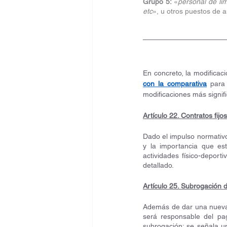
Grupo 5:
 «
personal de li
etc
», u otros puestos de 
En concreto, la modificaci
con la comparativa
 para
modificaciones más signifi
Artículo 22. Contratos fijo
Dado el impulso normativo 
y la importancia que es
actividades físico-depor
detallado.
Artículo 25. Subrogación 
Además de dar una nueva r
será responsable del pag
subrogación; se señala u