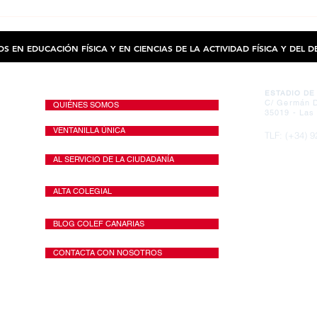
MASTER KING-QUEEN OF THE BEACH -
Formac
D22DICIEMBRE2019 - Pablo Bautista
Nortes
col.8208
nº929
OS EN EDUCACIÓN FÍSICA Y EN CIENCIAS DE LA ACTIVIDAD FÍSICA Y DEL 
SEDE
MAPA WEB
ESTADIO DE
C/ Germán D
QUIÉNES SOMOS
35019 - Las
VENTANILLA ÚNICA
TLF: (+34) 9
Móv: (+34) 6
Mail:
info@c
AL SERVICIO DE LA CIUDADANÍA
Horario de a
ALTA COLEGIAL
Lunes, Miérc
Martes y jue
BLOG COLEF CANARIAS
Neces
pa
CONTACTA CON NOSOTROS