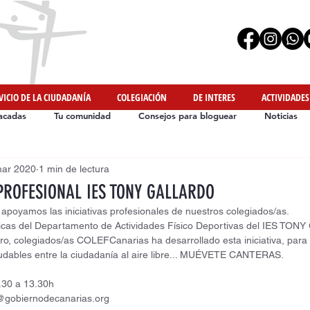
VICIO DE LA CIUDADANÍA
COLEGIACIÓN
DE INTERES
ACTIVIDADES
acadas
Tu comunidad
Consejos para bloguear
Noticias
mar 2020
1 min de lectura
Iniciativas de Nuestros Colegiados
#YoMeMuevoEnCasa
PROFESIONAL IES TONY GALLARDO
oyamos las iniciativas profesionales de nuestros colegiados/as.
ticas del Departamento de Actividades Físico Deportivas del IES TON
ro, colegiados/as COLEFCanarias ha desarrollado esta iniciativa, para
ludables entre la ciudadanía al aire libre... MUÉVETE CANTERAS.
.30 a 13.30h
@gobiernodecanarias.org