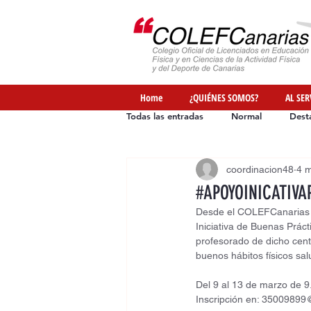
Home
¿QUIÉNES SOMOS?
AL SER
Todas las entradas
Normal
Dest
coordinacion48
4 
Ofertas de Empleo
Formación
#APOYOINICATIVA
Desde el COLEFCanarias ap
Iniciativa de Buenas Prác
profesorado de dicho cent
buenos hábitos físicos sa
Del 9 al 13 de marzo de 9
Inscripción en: 35009899