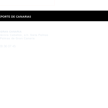
ión & Oposiciones de EF
port - Gonzalo Armas Merino, col.
9
DEPORTE DE CANARIAS
 GRAN CANARIA
évora Ceballos, s/n. Siete Palmas
 Palmas de Gran Canaria
28 36 07 45
26 64 78 49
olefcanarias.com
tención presencial en Gran Canaria:
oles y viernes de 09:00h a 13:00h
ves de 16:00h a 18:00h
ario solicitar cita previa
ra atención presencial