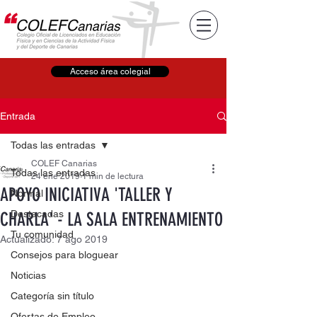
Acceso área colegial
Entrada
Todas las entradas
COLEF Canarias
Todas las entradas
24 ene 2019
1 min de lectura
APOYO INICIATIVA 'TALLER Y
Normal
Destacadas
CHARLA' - LA SALA ENTRENAMIENTO
Tu comunidad
Actualizado:
7 ago 2019
Consejos para bloguear
Noticias
Categoría sin título
Ofertas de Empleo