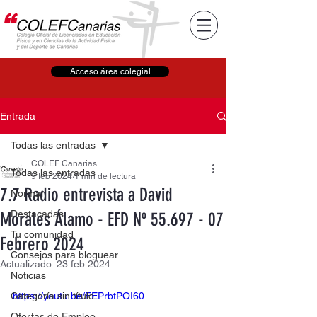
Acceso área colegial
Entrada
Todas las entradas
COLEF Canarias
Todas las entradas
9 feb 2024
1 min de lectura
7.7 Radio entrevista a David
Normal
Destacadas
Morales Álamo - EFD Nº 55.697 - 07
Tu comunidad
Febrero 2024
Consejos para bloguear
Actualizado:
23 feb 2024
Noticias
Categoría sin título
https://youtu.be/FEPrbtPOI60
Ofertas de Empleo