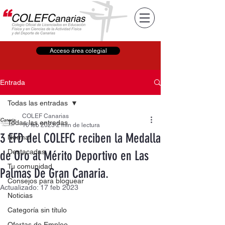
Acceso área colegial
Entrada
Todas las entradas
COLEF Canarias
Todas las entradas
16 feb 2023
2 min de lectura
3 EFD del COLEFC reciben la Medalla
Normal
Destacadas
de Oro al Mérito Deportivo en Las
Tu comunidad
Palmas De Gran Canaria.
Consejos para bloguear
Actualizado:
17 feb 2023
Noticias
Categoría sin título
Ofertas de Empleo