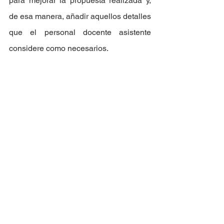
para mejorar la propuesta realizada y, 
de esa manera, añadir aquellos detalles 
que el personal docente asistente 
considere como necesarios. 
- 
¡Inscríbete aquí de forma gratuita!
 -