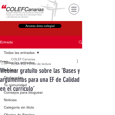
Acceso área colegial
Entrada
Todas las entradas
COLEF Canarias
Todas las entradas
23 jun 2021
3 min de lectura
Webinar gratuito sobre las ‘Bases y
Normal
Destacadas
argumentos para una EF de Calidad
Tu comunidad
en el currículo’
Consejos para bloguear
Noticias
Categoría sin título
Ofertas de Empleo