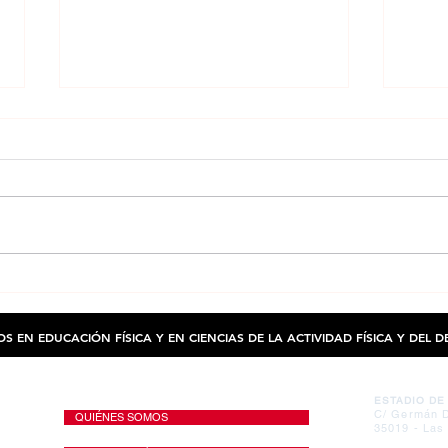
La Universidad Nacional de Río Negro
La ACC
acogerá el V Seminario Internacional de
public
Praxiología Motriz, con la participación
bienes
OS EN EDUCACIÓN FÍSICA Y EN CIENCIAS DE LA ACTIVIDAD FÍSICA Y DEL 
del colegiado José Hernández Moreno
(col. 5.511).
SEDE
MAPA WEB
ESTADIO DE
C/ Germán D
QUIÉNES SOMOS
35019 - Las