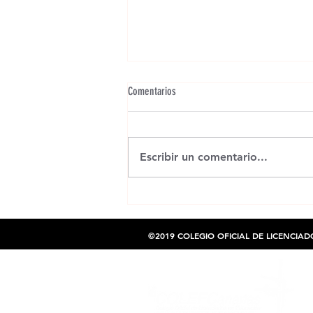
Comentarios
Escribir un comentario...
El COLEF Canarias invita a sus colegiados
y colegiadas al 9º Congreso de Gestión
del Deporte y la Actividad Física en
©2019 COLEGIO OFICIAL DE LICENCIAD
Canarias (ACAGEDE)