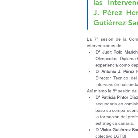
las  Interve
J. Pérez Her
Gutiérrez Sa
La 7ª sesión de la Com
intervenciones de:
Dª Judit Rolo Marich
Olimpiadas, Diploma 
experiencia como depo
D. Antonio J. Pérez
Director Técnico de
intervención haciendo
Así mismo la 8ª sesión de 
Dª Patricia Pintor Díaz
secundaria en comisió
basó su comparecencia 
la formación del prof
estratégica canaria. 
D. Víctor Gutiérrez Sa
colectivo LGTBI.