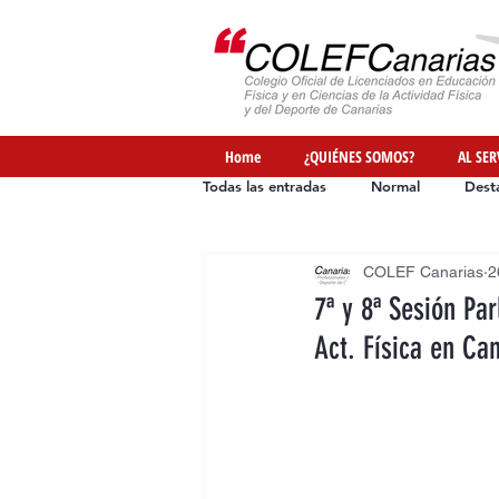
Home
¿QUIÉNES SOMOS?
AL SER
Todas las entradas
Normal
Dest
COLEF Canarias
2
Ofertas de Empleo
Formación
7ª y 8ª Sesión Pa
Act. Física en Ca