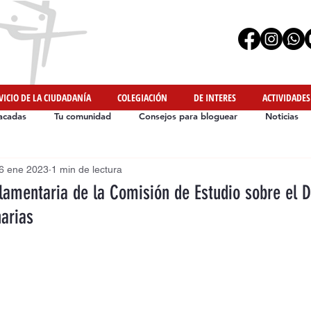
VICIO DE LA CIUDADANÍA
COLEGIACIÓN
DE INTERES
ACTIVIDADES
acadas
Tu comunidad
Consejos para bloguear
Noticias
6 ene 2023
1 min de lectura
Iniciativas de Nuestros Colegiados
#YoMeMuevoEnCasa
rlamentaria de la Comisión de Estudio sobre el D
narias