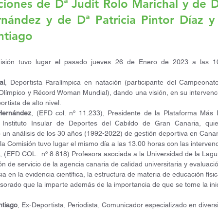
nciones de Dª Judit Rolo Marichal y de D
nández y de Dª Patricia Pintor Díaz y 
ntiago
isión tuvo lugar el pasado jueves 26 de Enero de 2023 a las 10
al
, Deportista Paralímpica en natación (participante del Campeonat
Olímpico y Récord Woman Mundial), dando una visión, en su intervenci
rtista de alto nivel.
 Hernández
, (EFD col. nº 11.233), Presidente de la Plataforma Más 
l Instituto Insular de Deportes del Cabildo de Gran Canaria, qui
 un análisis de los 30 años (1992-2022) de gestión deportiva en Canar
la Comisión tuvo lugar el mismo día a las 13.00 horas con las interven
, (EFD COL.  nº 8.818) Profesora asociada a la Universidad de la Lagu
n de servicio de la agencia canaria de calidad universitaria y evaluaci
en la evidencia científica, la estructura de materia de educación física
esorado que la imparte además de la importancia de que se tome la inic
ntiago
, Ex-Deportista, Periodista, Comunicador especializado en divers