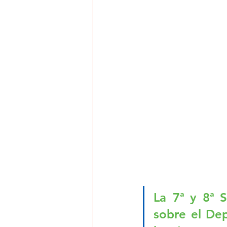
La 7ª y 8ª 
sobre el Dep