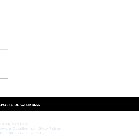
UEE presenta la primera
ación científica del estudio sobre
tar escolar en Canarias
DEPORTE DE CANARIAS
 GRAN CANARIA
évora Ceballos, s/n. Siete Palmas
 Palmas de Gran Canaria