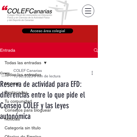
Acceso área colegial
Entrada
Todas las entradas
COLEF Canarias
Todas las entradas
13 oct 2023
9 min de lectura
Reserva de actividad para EFD:
Normal
Destacadas
diferencias entre lo que pide el
Tu comunidad
Consejo COLEF y las leyes
Consejos para bloguear
autonómica
Noticias
Categoría sin título
Ofertas de Empleo