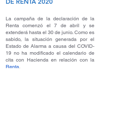
DE RENTA 2020
La campaña de la declaración de la 
Renta comenzó el 7 de abril y se 
extenderá hasta el 30 de junio. Como es 
sabido, la situación generada por el 
Estado de Alarma a causa del COVID-
19 no ha modificado el calendario de 
cita con Hacienda en relación con la
Renta
.
No obstante, si se opta por la 
domiciliación bancaria del pago en 
caso de que el resultado de la 
declaración sea a ingresar, el plazo de 
confirmación concluye el 25 de junio.
OTRAS NOVEDADES DE 