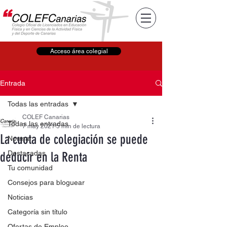
Acceso área colegial
Entrada
Todas las entradas
COLEF Canarias
Todas las entradas
7 may 2021
5 min de lectura
La cuota de colegiación se puede
Normal
Destacadas
deducir en la Renta
Tu comunidad
Consejos para bloguear
Noticias
Categoría sin título
Ofertas de Empleo