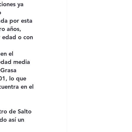
ciones ya 
o 
ada por esta 
ro años, 
r edad o con 
en el 
 edad media 
 Grasa 
1, lo que 
uentra en el 
ro de Salto 
do así un 