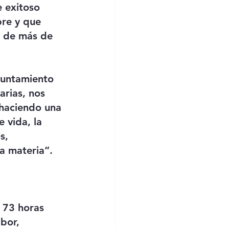
 exitoso 
bre y que 
l de más de 
yuntamiento 
rias, nos 
 haciendo una 
 vida, la 
s, 
a materia”.
 73 horas 
bor, 