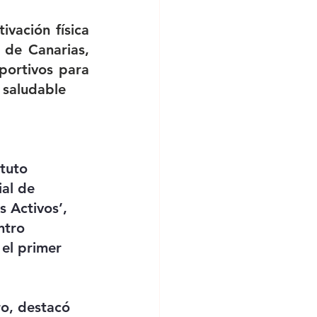
vación física 
 de Canarias, 
ortivos para 
 saludable
tuto 
al de 
 Activos’, 
ntro 
el primer 
ro, destacó 