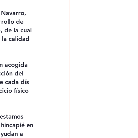
 Navarro, 
rollo de 
, de la cual 
la calidad 
an acogida 
cción del 
e cada dís 
cio físico 
 estamos 
 hincapié en 
ayudan a 