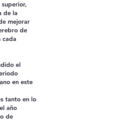
 superior, 
 de la 
de mejorar 
erebro de 
n cada 
dido el 
eriodo 
ano en este 
 tanto en lo 
el año 
ro de 