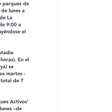
o parques de 
 de lunes a 
de La 
 de 9:00 a 
uyéndose el 
stadio 
horas). En el 
ya) se 
os martes -
total de 7 
ques Activos’ 
lunes –de 