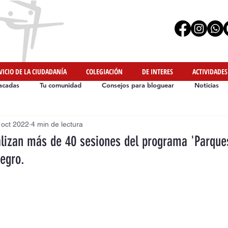
VICIO DE LA CIUDADANÍA
COLEGIACIÓN
DE INTERES
ACTIVIDADES
acadas
Tu comunidad
Consejos para bloguear
Noticias
 oct 2022
4 min de lectura
Iniciativas de Nuestros Colegiados
#YoMeMuevoEnCasa
lizan más de 40 sesiones del programa 'Parques
Negro.