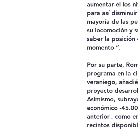
aumentar el los ni
para así disminui
mayoría de las pe
su locomoción y s
saber la posición
momento-“.
Por su parte, Ro
programa en la c
veraniego, añadi
proyecto desarro
Asimismo, subray
económico -45.00
anterior-, como e
recintos disponibl