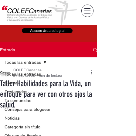
Acceso área colegial
Entrada
Todas las entradas
COLEF Canarias
Todas las entradas
27 sept 2022
4 min de lectura
Taller Habilidades para la Vida, un
Normal
Destacadas
enfoque para ver con otros ojos la
Tu comunidad
salud.
Consejos para bloguear
Noticias
Categoría sin título
Ofertas de Empleo