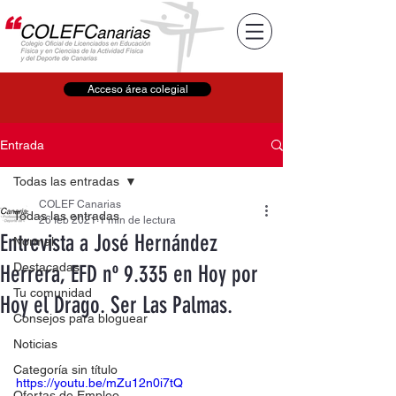
Acceso área colegial
Entrada
Todas las entradas
COLEF Canarias
Todas las entradas
26 feb 2021
1 min de lectura
Entrevista a José Hernández
Normal
Destacadas
Herrera, EFD nº 9.335 en Hoy por
Tu comunidad
Hoy el Drago. Ser Las Palmas.
Consejos para bloguear
Noticias
Categoría sin título
https://youtu.be/mZu12n0i7tQ
Ofertas de Empleo