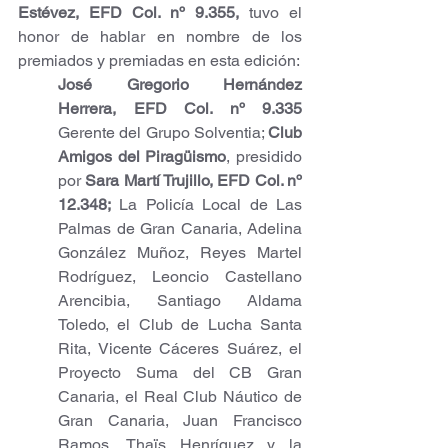
Estévez, EFD Col. nº 9.355,
 tuvo el 
honor de hablar en nombre de los 
premiados y premiadas en esta edición: 
José Gregorio Hernández 
Herrera, EFD Col. nº 9.335
Gerente del Grupo Solventia; 
Club 
Amigos del Piragüismo
, presidido 
por 
Sara Martí Trujillo, EFD Col. nº 
12.348;
 La Policía Local de Las 
Palmas de Gran Canaria, Adelina 
González Muñoz, Reyes Martel 
Rodríguez, Leoncio Castellano 
Arencibia, Santiago Aldama 
Toledo, el Club de Lucha Santa 
Rita, Vicente Cáceres Suárez, el 
Proyecto Suma del CB Gran 
Canaria, el Real Club Náutico de 
Gran Canaria, Juan Francisco 
Ramos, Thaïs Henríquez y la 