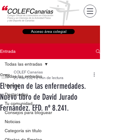
Acceso área colegial
Entrada
Todas las entradas
COLEF Canarias
Todas las entradas
25 mar 2021
2 min de lectura
El origen de las enfermedades.
Normal
Destacadas
Nuevo libro de David Jurado
Tu comunidad
Fernández. EFD. nº 8.241.
Consejos para bloguear
Noticias
Categoría sin título
Ofertas de Empleo