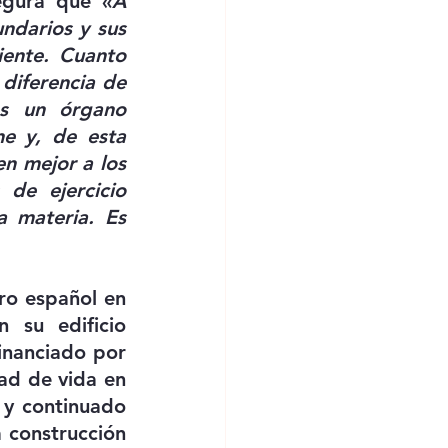
egura que «
A 
ndarios y sus 
ente. Cuanto 
a diferencia de 
s un órgano 
e y, de esta 
 mejor a los 
de ejercicio 
 materia. Es 
ro español en 
 su edificio 
inanciado por 
ad de vida en 
niñas y niños con cáncer a través de un ejercicio físico pautado y continuado 
a construcción 