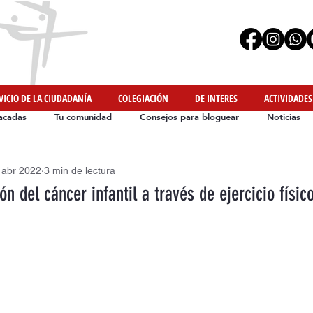
VICIO DE LA CIUDADANÍA
COLEGIACIÓN
DE INTERES
ACTIVIDADES
acadas
Tu comunidad
Consejos para bloguear
Noticias
 abr 2022
3 min de lectura
Iniciativas de Nuestros Colegiados
#YoMeMuevoEnCasa
ón del cáncer infantil a través de ejercicio físic