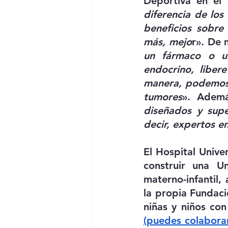
Deportiva en el 
diferencia de los
beneficios sobre
más, mejo
r». De 
un fármaco o un
endocrino, liber
manera, podemos e
tumores
». Ademá
diseñados y supe
decir, expertos en
El Hospital Unive
construir una Un
materno-infantil,
la propia Fundaci
(puedes colabora