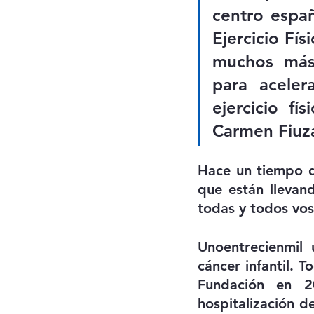
centro españ
Ejercicio Fís
muchos más.
para aceler
ejercicio fí
Carmen Fiuza
Hace un tiempo d
que están llevand
todas y todos vos
Unoentrecienmil 
cáncer infantil. 
Fundación en 2
hospitalización d