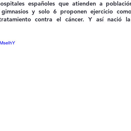
spitales españoles que atienden a población 
 gimnasios y solo 6 proponen ejercicio como
tratamiento contra el cáncer. Y así nació l
WMselhY