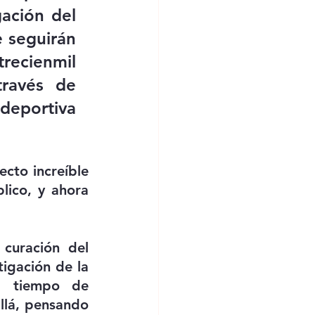
ación del 
e seguirán 
ecienmil 
ravés de 
deportiva 
to increíble 
lico, y ahora 
curación del 
igación de la 
l tiempo de 
llá, pensando 