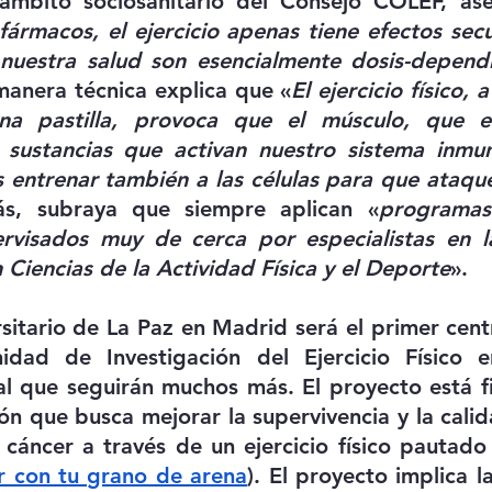
ámbito sociosanitario del Consejo COLEF, as
 fármacos, el ejercicio apenas tiene efectos secu
 nuestra salud son esencialmente dosis-dependi
manera técnica explica que «
El ejercicio físico, 
a pastilla, provoca que el músculo, que e
e sustancias que activan nuestro sistema inmun
ntrenar también a las células para que ataquen
s, subraya que siempre aplican «
programas 
rvisados muy de cerca por especialistas en la
 Ciencias de la Actividad Física y el Deporte
».
rsitario de La Paz en Madrid será el primer cent
idad de Investigación del Ejercicio Físico en
 al que seguirán muchos más. El proyecto está f
ón que busca mejorar la supervivencia y la calid
r con tu grano de arena
). El proyecto implica l