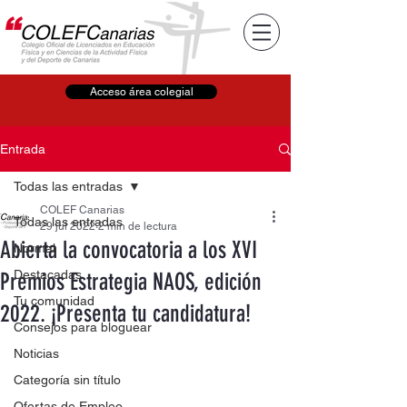
Acceso área colegial
Entrada
Todas las entradas
COLEF Canarias
Todas las entradas
29 jul 2022
2 min de lectura
Abierta la convocatoria a los XVI
Normal
Destacadas
Premios Estrategia NAOS, edición
Tu comunidad
2022. ¡Presenta tu candidatura!
Consejos para bloguear
Noticias
Categoría sin título
Ofertas de Empleo